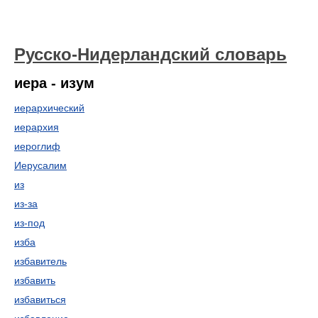
Русско-Нидерландский словарь
иера - изум
иерархический
иерархия
иероглиф
Иерусалим
из
из-за
из-под
изба
избавитель
избавить
избавиться